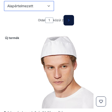
Alapértelmezett
Oldal
közül 2
Következő termékek
Új termék