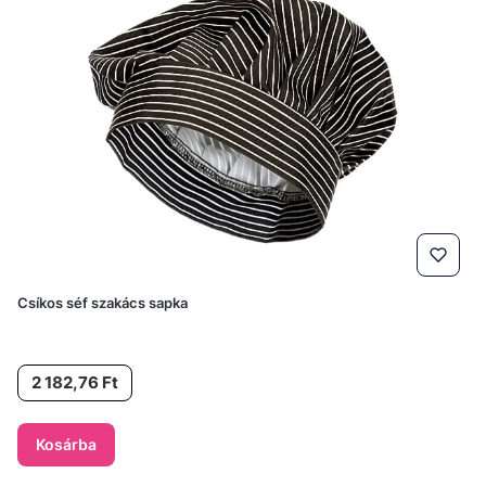
Csíkos séf szakács sapka
Ár
2 182,76 Ft
Kosárba