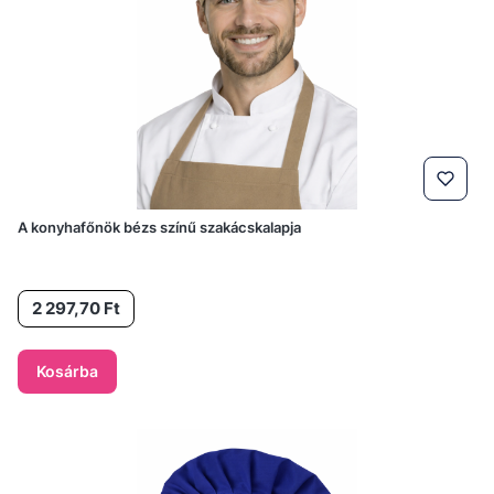
A konyhafőnök bézs színű szakácskalapja
Ár
2 297,70 Ft
Kosárba