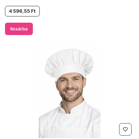
Ár
4 596,55 Ft
Kosárba