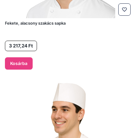
Fekete, alacsony szakács sapka
Ár
3 217,24 Ft
Kosárba