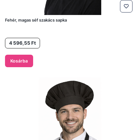
Fehér, magas séf szakács sapka
Ár
4 596,55 Ft
Kosárba