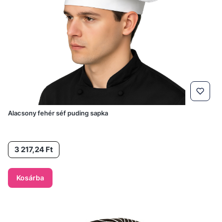
Alacsony fehér séf puding sapka
Ár
3 217,24 Ft
Kosárba