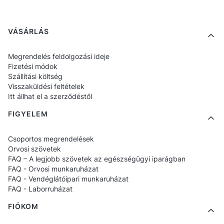
konyhában, büfékben és előkészítő
zónákban.
Footer menu
VÁSÁRLÁS
Hol használják a fejfedőket a
Megrendelés feldolgozási ideje
szállodában?
Fizetési módok
Szállítási költség
Visszaküldési feltételek
Konyha és étterem
– séfsapkákat,
Itt állhat el a szerződéstől
sálakat, békákat a séfek és a konyhai
FIGYELEM
segítők számára.
Reggeli büfé
– fejfedők a fogásokat
Csoportos megrendelések
Orvosi szövetek
felszolgáló munkatársak számára.
FAQ – A legjobb szövetek az egészségügyi iparágban
Szállodai mosoda
– könnyű
FAQ - Orvosi munkaruházat
FAQ - Vendéglátóipari munkaruházat
védőmodellek a személyzet számára.
FAQ - Laborruházat
Room service háttér
– higiénikus sapkák
FIÓKOM
és sálak.