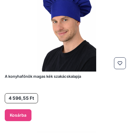
A konyhafőnök magas kék szakácskalapja
Ár
4 596,55 Ft
Kosárba