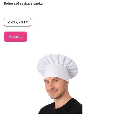
Fehér séf szakács sapka
Ár
2 297,70 Ft
Kosárba