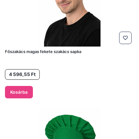
Főszakács magas fekete szakács sapka
Ár
4 596,55 Ft
Kosárba