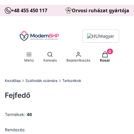
+48 455 450 117
Orvosi ruházat gyártója
Magyar
Termékek a kos
Kereső megnyitása
Menü
Keresés
Bejelentkezés
Kosár
Kezdőlap
Szállodák számára
Tartozékok
Fejfedő
Termékek:
46
Termékek listája
Alapértelmezett
Rendezés: