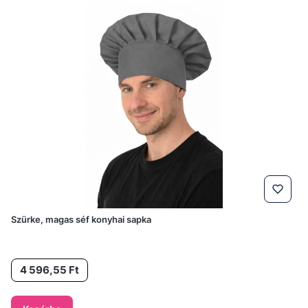
Szürke, magas séf konyhai sapka
Ár
4 596,55 Ft