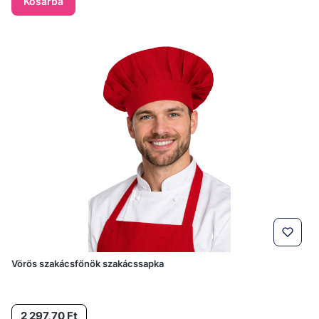
Kosárba
Vörös szakácsfőnök szakácssapka
Ár
2 297,70 Ft