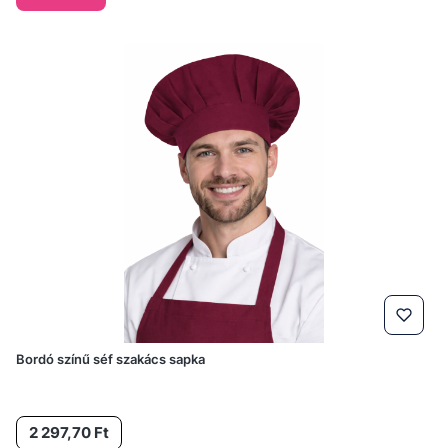
Bordó színű séf szakács sapka
Ár
2 297,70 Ft