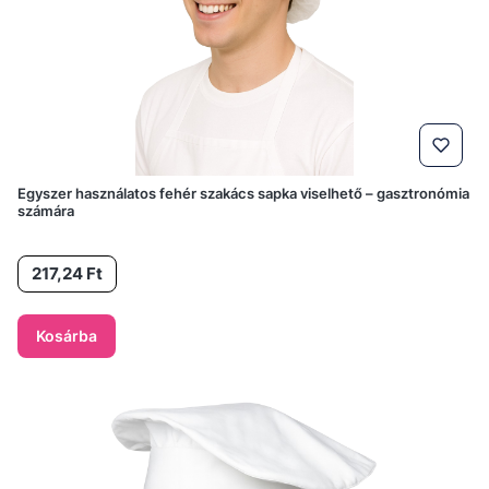
Egyszer használatos fehér szakács sapka viselhető – gasztronómia
számára
Ár
217,24 Ft
Kosárba