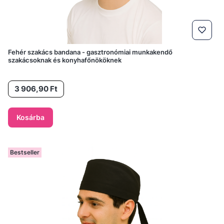
Fehér szakács bandana - gasztronómiai munkakendő
szakácsoknak és konyhafőnököknek
Ár
3 906,90 Ft
Kosárba
Bestseller