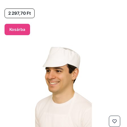
Ár
2 297,70 Ft
Kosárba