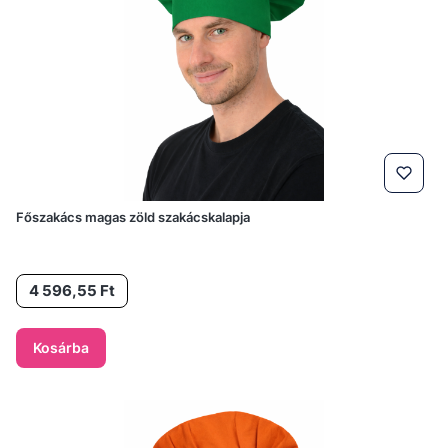
Főszakács magas zöld szakácskalapja
Ár
4 596,55 Ft
Kosárba