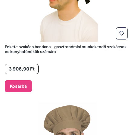
Fekete szakács bandana - gasztronómiai munkakendő szakácsok
és konyhafőnökök számára
Ár
3 906,90 Ft
Kosárba