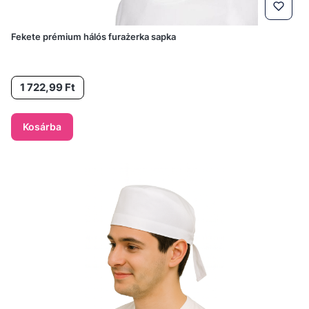
Fekete prémium hálós furażerka sapka
Ár
1 722,99 Ft
Kosárba