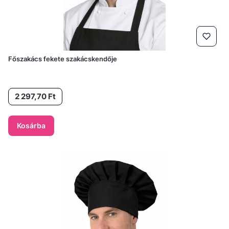
Főszakács fekete szakácskendője
Ár
2 297,70 Ft
Kosárba