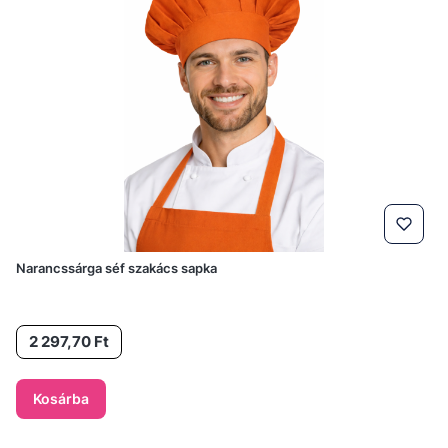
Narancssárga séf szakács sapka
Ár
2 297,70 Ft
Kosárba