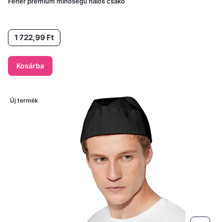
Fehér prémium minőségű hálós csákó
Ár
1 722,99 Ft
Kosárba
Új termék