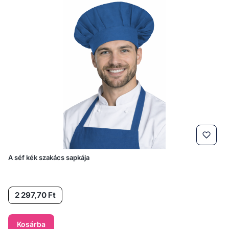
A séf kék szakács sapkája
Ár
2 297,70 Ft
Kosárba