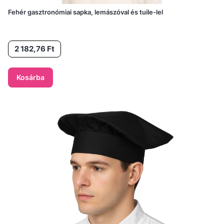
Fehér gasztronómiai sapka, lemászóval és tuile-lel
Ár
2 182,76 Ft
Kosárba