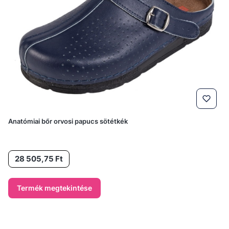
Anatómiai bőr orvosi papucs sötétkék
Ár
28 505,75 Ft
Termék megtekintése