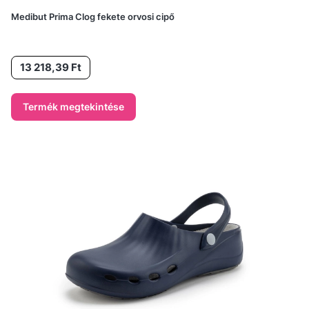
Medibut Prima Clog fekete orvosi cipő
Ár
13 218,39 Ft
Termék megtekintése