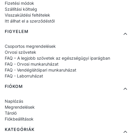
Fizetési módok
egészségügyi munka valóságának – a hosszú
Szállítási költség
Visszaküldési feltételek
szolgálatoktól kezdve a folyamatos mozgásig.
Itt állhat el a szerződéstől
A cipők megfelelő párnázást és szellőzést
FIGYELEM
biztosítanak, így a lábak még a nap végén is
kipihenten maradnak.
Csoportos megrendelések
Orvosi szövetek
GYIK – Leggyakrabban feltett
FAQ – A legjobb szövetek az egészségügyi iparágban
FAQ - Orvosi munkaruházat
kérdések
FAQ - Vendéglátóipari munkaruházat
FAQ - Laborruházat
1. Miben különbözik a férfi orvosi cipő
FIÓKOM
a nőitől?
Naplózás
Megrendelések
A férfi modellek
szélesebb profilokkal
,
Tároló
stabilabb konstrukciókkal és a nagyobb
Fiókbeállítások
terheléshez igazított megerősítésekkel
KATEGÓRIÁK