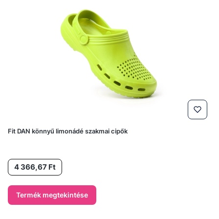
Fit DAN könnyű limonádé szakmai cipők
Ár
4 366,67 Ft
Termék megtekintése