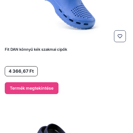
Fit DAN könnyű kék szakmai cipők
Ár
4 366,67 Ft
Termék megtekintése