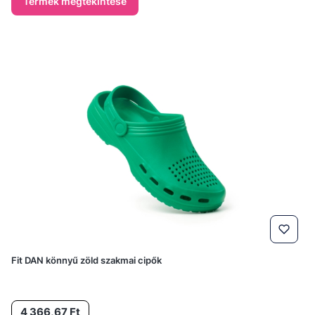
Termék megtekintése
Fit DAN könnyű zöld szakmai cipők
Ár
4 366,67 Ft