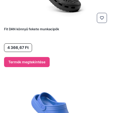
Fit DAN könnyű fekete munkacipők
Ár
4 366,67 Ft
Termék megtekintése