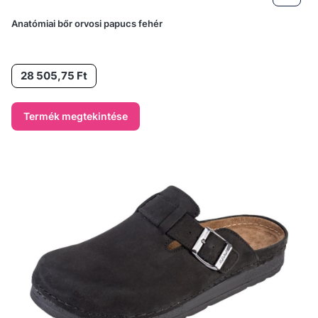
Anatómiai bőr orvosi papucs fehér
Ár
28 505,75 Ft
Termék megtekintése