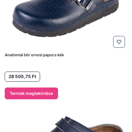
Anatómiai bőr orvosi papucs kék
Ár
28 505,75 Ft
Termék megtekintése