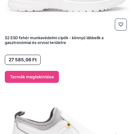
S2 ESD fehér munkavédelmi cipők - könnyű lábbelik a
gasztronómiai és orvosi területre
Ár
27 585,06 Ft
Termék megtekintése