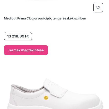
Medibut Prima Clog orvosi cipő, tengerészkék színben
Ár
13 218,39 Ft
Termék megtekintése