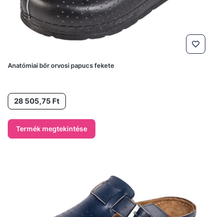
Anatómiai bőr orvosi papucs fekete
Ár
28 505,75 Ft
Termék megtekintése