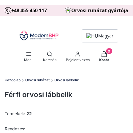
+48 455 450 117
Orvosi ruházat gyártója
Magyar
Termékek a kos
Kereső megnyitása
Menü
Keresés
Bejelentkezés
Kosár
Kezdőlap
Orvosi ruházat
Orvosi lábbelik
Férfi orvosi lábbelik
Termékek:
22
Termékek listája
Alapértelmezett
Rendezés: