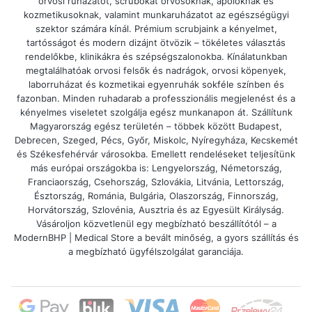
orvosi ruházatot, scrubokat orvosoknak, ápolóknak és
alkalmasak a cipők?
kozmetikusoknak, valamint munkaruházatot az egészségügyi
szektor számára kínál. Prémium scrubjaink a kényelmet,
tartósságot és modern dizájnt ötvözik – tökéletes választás
Természetesen – a legtöbb modell vízálló
rendelőkbe, klinikákra és szépségszalonokba. Kínálatunkban
anyagból készült, amelyek könnyen
megtalálhatóak orvosi felsők és nadrágok, orvosi köpenyek,
laborruházat és kozmetikai egyenruhák sokféle színben és
tisztíthatók.
fazonban. Minden ruhadarab a professzionális megjelenést és a
kényelmes viseletet szolgálja egész munkanapon át. Szállítunk
Magyarország egész területén – többek között Budapest,
Debrecen, Szeged, Pécs, Győr, Miskolc, Nyíregyháza, Kecskemét
és Székesfehérvár városokba. Emellett rendeléseket teljesítünk
más európai országokba is: Lengyelország, Németország,
Franciaország, Csehország, Szlovákia, Litvánia, Lettország,
Észtország, Románia, Bulgária, Olaszország, Finnország,
Horvátország, Szlovénia, Ausztria és az Egyesült Királyság.
Vásároljon közvetlenül egy megbízható beszállítótól – a
ModernBHP | Medical Store a bevált minőség, a gyors szállítás és
a megbízható ügyfélszolgálat garanciája.