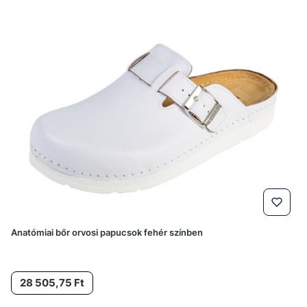
Anatómiai bőr orvosi papucsok fehér színben
Ár
28 505,75 Ft