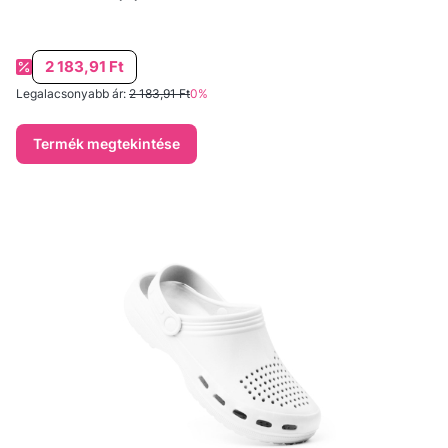
Akciós ár
2 183,91 Ft
Legalacsonyabb ár:
2 183,91 Ft
0%
Termék megtekintése