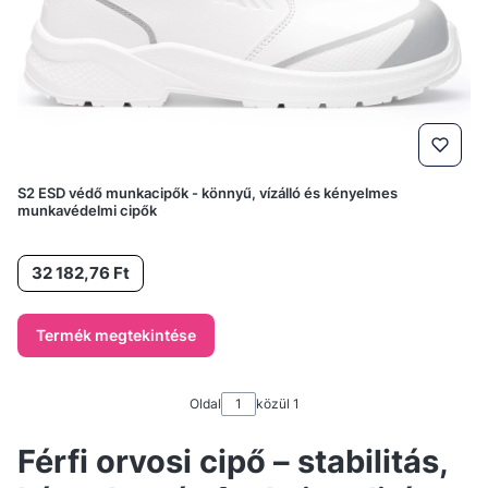
S2 ESD védő munkacipők - könnyű, vízálló és kényelmes
munkavédelmi cipők
Ár
32 182,76 Ft
Termék megtekintése
Oldal
közül 1
Férfi orvosi cipő – stabilitás,