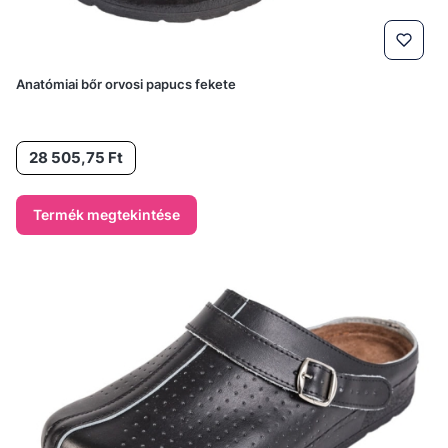
Anatómiai bőr orvosi papucs fekete
Ár
28 505,75 Ft
Termék megtekintése