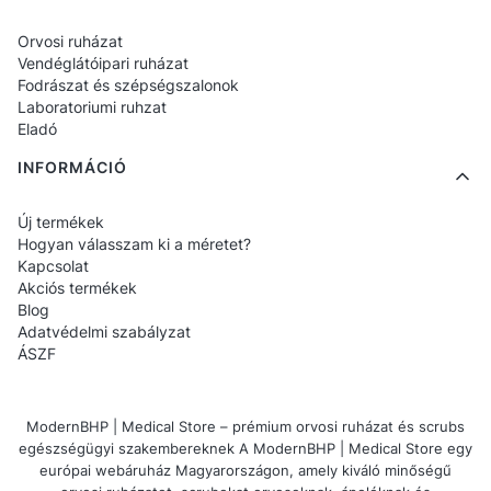
rendelkeznek.
Orvosi ruházat
Vendéglátóipari ruházat
2. Alkalmasak a cipők intenzív
Fodrászat és szépségszalonok
munkára?
Laboratoriumi ruhzat
Eladó
Igen – a cipők úgy vannak tervezve, hogy
INFORMÁCIÓ
ellenálljanak a dinamikus munkának a
kórházban, rendelőben vagy mentési
Új termékek
Hogyan válasszam ki a méretet?
tevékenységek közben.
Kapcsolat
Akciós termékek
3. Könnyűek a férfi orvosi cipők?
Blog
Adatvédelmi szabályzat
ÁSZF
Igen, a szilárd konstrukció ellenére a cipők
meglepően könnyűek
, ami csökkenti a
ModernBHP | Medical Store – prémium orvosi ruházat és scrubs
gyaloglás során fellépő fáradtságot.
egészségügyi szakembereknek A ModernBHP | Medical Store egy
európai webáruház Magyarországon, amely kiváló minőségű
4. Mosásra és fertőtlenítésre