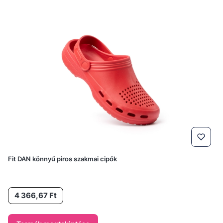
Fit DAN könnyű piros szakmai cipők
Ár
4 366,67 Ft