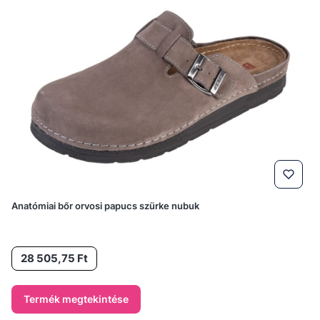
Anatómiai bőr orvosi papucs szürke nubuk
Ár
28 505,75 Ft
Termék megtekintése