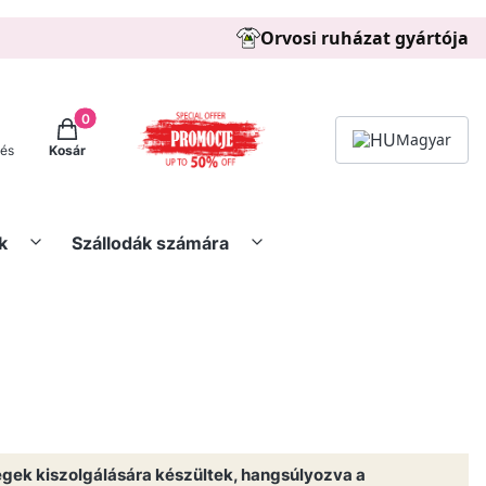
Orvosi ruházat gyártója
Termékek a kosárban: 0. See details
Magyar
zés
Kosár
k
Szállodák számára
égek kiszolgálására készültek, hangsúlyozva a