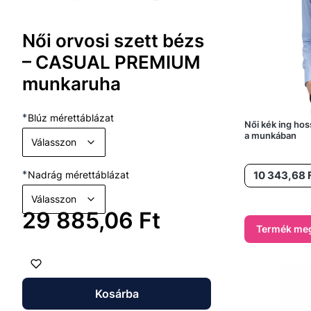
Női orvosi szett bézs
– CASUAL PREMIUM
munkaruha
*
Blúz mérettáblázat
Női kék ing hos
a munkában
Válasszon
Ár
*
Nadrág mérettáblázat
10 343,68 
Válasszon
Ár
29 885,06 Ft
Termék meg
Kosárba