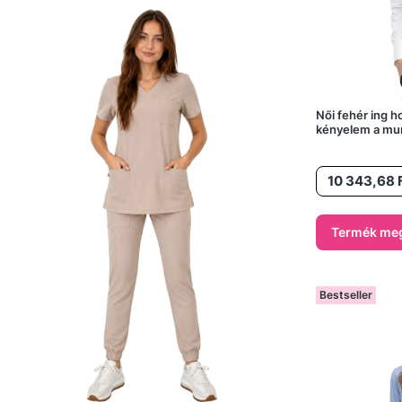
Női fehér ing h
kényelem a mu
Ár
10 343,68 
Termék meg
Bestseller