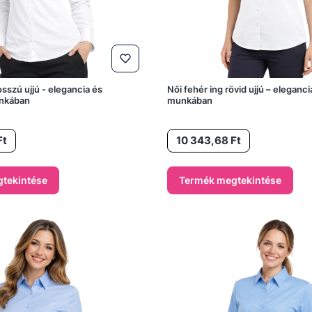
osszú ujjú - elegancia és
Női fehér ing rövid ujjú – eleganc
nkában
munkában
Ár
Ft
10 343,68 Ft
tekintése
Termék megtekintése