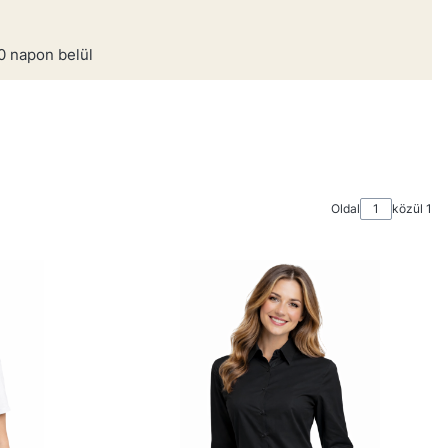
0 napon belül
Oldal
közül 1