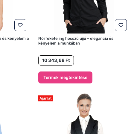
ia és kényelem a
Női fekete ing hosszú ujjú – elegancia és
kényelem a munkában
Ár
10 343,68 Ft
Termék megtekintése
Ajánlat