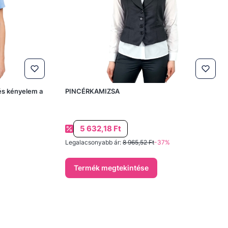
 és kényelem a
PINCÉRKAMIZSA
Akciós ár
5 632,18 Ft
Legalacsonyabb ár:
8 965,52 Ft
-37%
Termék megtekintése