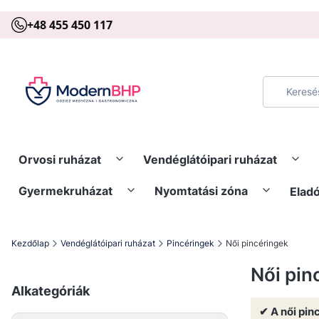
+48 455 450 117
Orvosi ruházat
Vendéglátóipari ruházat
Gyermekruházat
Nyomtatási zóna
Elad
Kezdőlap
Vendéglátóipari ruházat
Pincéringek
Női pincéringek
Női pin
Alkategóriák
✔ A női pin