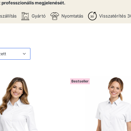
 professzionális megjelenését.
szállítás
Gyártó
Nyomtatás
Visszatérítés 3
 listája
értelmezett
zett
Bestseller