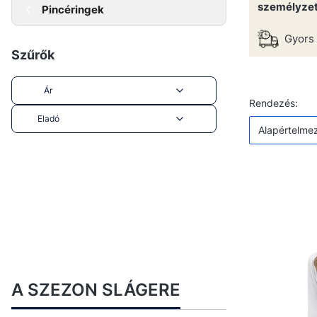
személyzet
Pincéringek
Gyors 
Szűrők
Ár
Termékek
Alap
Rendezés:
Eladó
Alapértelme
End of filters
A SZEZON SLÁGERE