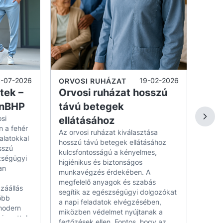
 szennyeződésálló.
A fer
egjelenést biztosítanak a teljes műszak alatt.
felké
munk
és minden típusú helyszínhez.
A sz
s a gasztronómiához.
védő
tiszt
egyen
csökk
8-07-2026
19-02-2026
ORVOSI RUHÁZAT
Fonto
tek –
Orvosi ruházat hosszú
öltö
amelyek a gasztronómiai helyszínek változatos
rnBHP
távú betegek
hideg
si
ellátásához
kény
To
 a fehér
mozg
Az orvosi ruházat kiválasztása
alatokkal
áns éttermekhez.
védőf
hosszú távú betegek ellátásához
sszú
eleng
kulcsfontosságú a kényelmes,
n típusú helyszínen megállják a helyüket.
zségügyi
szabá
higiénikus és biztonságos
an
dság és kényelem intenzív munka közben.
gyako
munkavégzés érdekében. A
valam
megfelelő anyagok és szabás
nkakör jellemzőihez igazítva.
záállás
haszn
segítik az egészségügyi dolgozókat
öbb
szemé
a napi feladatok elvégzésében,
 modern
ronómiához
fertő
miközben védelmet nyújtanak a
si szettek
munk
fertőzések ellen. Fontos, hogy az