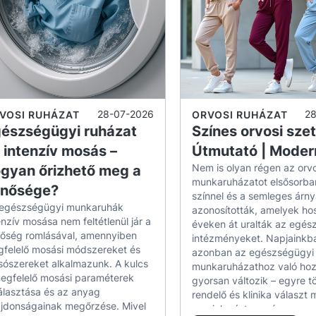
sszionális anyagok
– lélegző, gyorsan száradó és
n, testhezálló szabások
– kényelmet és elegáns m
rzális színek
– ideálisak minden pincér stílushoz 
ság, amelyet intenzív használat igazol
– tökélete
ői pincéringeket találsz a kínálatunkban?
28-07-2026
2
VOSI RUHÁZAT
ORVOSI RUHÁZAT
észségügyi ruházat
Színes orvosi szet
iában különböző modellek állnak rendelkezésre, 
 intenzív mosás –
Útmutató | Mode
 alkalmazkodnak. Kínálunk:
Nem is olyan régen az orvo
gyan őrizhető meg a
munkaruházatot elsősorban
inősége?
színnel és a semleges árny
im fit ingek
– kiemelik a sziluettet, ideálisak eleg
egészségügyi munkaruhák
azonosították, amelyek ho
mányos ingek
– kényelmesek és időtlenek, minde
enzív mosása nem feltétlenül jár a
éveken át uralták az egés
őség romlásával, amennyiben
intézményeket. Napjainkb
tánnal készült modellek
– maximális mozgásszaba
felelő mosási módszereket és
azonban az egészségügyi
 és hosszú ujjú pincéringek
– az évszakok és a mu
ószereket alkalmazunk. A kulcs
munkaruházathoz való hoz
egfelelő mosási paraméterek
gyorsan változik – egyre t
álasztása és az anyag
rendelő és klinika választ
éringek, amelyek ideálisak minden gaszt
ajdonságainak megőrzése. Mivel
megjelenést, a színes orvo