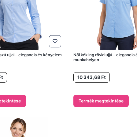
szú ujjal – elegancia és kényelem
Női kék ing rövid ujjú – elegancia
munkahelyen
Ár
Ft
10 343,68 Ft
tekintése
Termék megtekintése