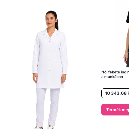
Női fekete ing 
a munkában
Ár
10 343,68 
Termék meg