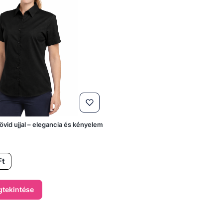
rövid ujjal – elegancia és kényelem
Ft
tekintése