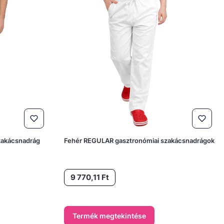
zakácsnadrág
Fehér REGULAR gasztronómiai szakácsnadrágok
Ár
9 770,11 Ft
%
Termék megtekintése