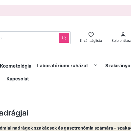
Törlés
Keresés
Kívánságlista
Bejelentke
Laboratóriumi ruházat
Szakirányo
Kozmetológia
ó
Kapcsolat
adrágjai
ómiai nadrágok szakácsok és gasztronómia számára – szakác