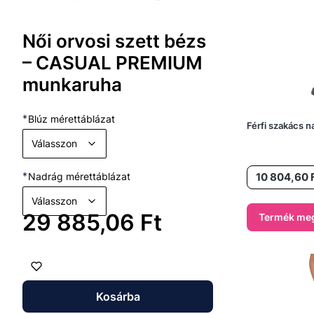
Női orvosi szett bézs
– CASUAL PREMIUM
munkaruha
*
Blúz mérettáblázat
Férfi szakács 
Válasszon
Ár
*
Nadrág mérettáblázat
10 804,60 
Válasszon
Ár
29 885,06 Ft
Termék meg
Kosárba