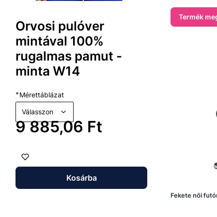
Termék meg
Orvosi pulóver
mintával 100%
rugalmas pamut -
minta W14
*
Mérettáblázat
Válasszon
Ár
9 885,06 Ft
Kosárba
Fekete női fut