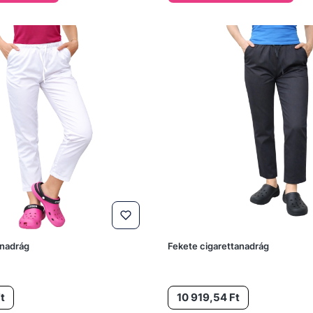
anadrág
Fekete cigarettanadrág
Ár
t
10 919,54 Ft