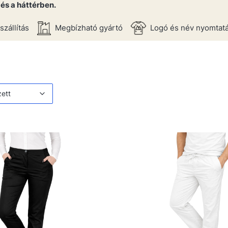
és a háttérben.
szállítás
Megbízható gyártó
Logó és név nyomtat
 listája
értelmezett
zett