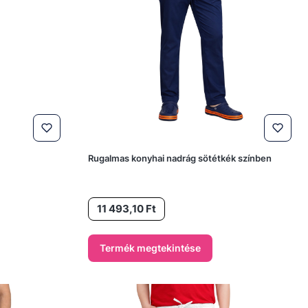
Rugalmas konyhai nadrág sötétkék színben
Ár
11 493,10 Ft
Termék megtekintése