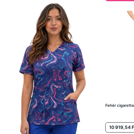
Fehér cigarett
Ár
10 919,54 F