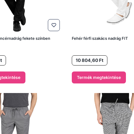
incérnadrág fekete színben
Fehér férfi szakács nadrág FIT
Ár
t
10 804,60 Ft
tekintése
Termék megtekintése