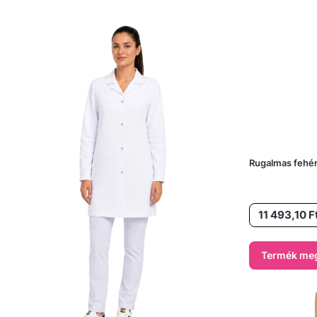
Rugalmas fehé
Ár
11 493,10 F
Termék meg