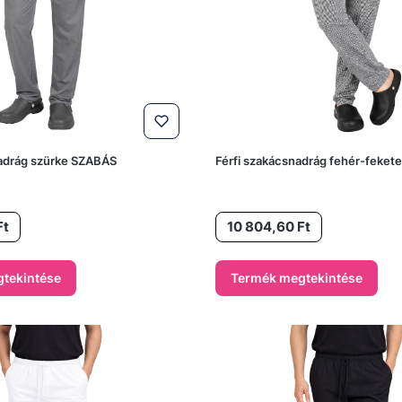
nadrág szürke SZABÁS
Férfi szakácsnadrág fehér-fekete
Ár
Ft
10 804,60 Ft
tekintése
Termék megtekintése