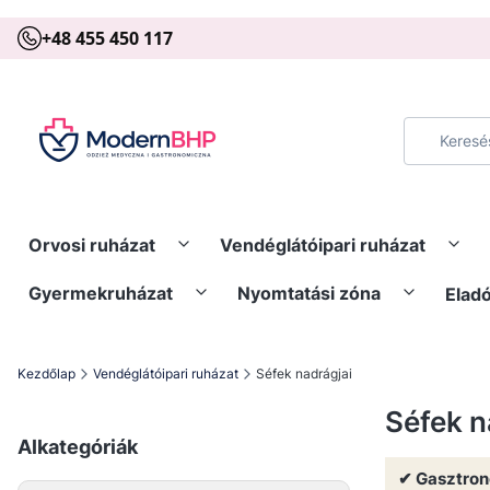
+48 455 450 117
Orvosi ruházat
Vendéglátóipari ruházat
Gyermekruházat
Nyomtatási zóna
Elad
Kezdőlap
Vendéglátóipari ruházat
Séfek nadrágjai
Séfek n
Alkategóriák
✔ Gasztron