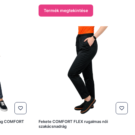
Termék megtekintése
drág COMFORT
Fekete COMFORT FLEX rugalmas női
szakácsnadrág