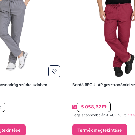
csnadrág szürke színben
Bordó REGULAR gasztronómiai s
Akciós ár
t
5 058,62 Ft
Legalacsonyabb ár:
4 482,76 Ft
+13
tekintése
Termék megtekintése