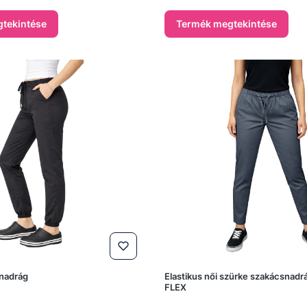
tekintése
Termék megtekintése
ónadrág
Elastikus női szürke szakácsna
FLEX