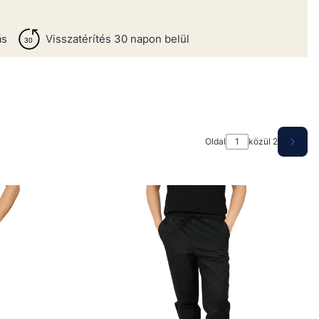
ás
Visszatérítés 30 napon belül
Oldal
közül 2
Követ