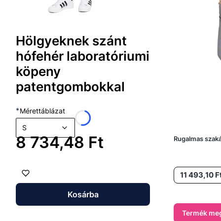
Hölgyeknek szánt
hófehér laboratóriumi
köpeny
patentgombokkal
*
Mérettáblázat
S
Ár
8 734,48 Ft
Rugalmas szaká
Ár
11 493,10 F
Kosárba
Termék meg