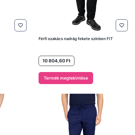
Férfi szakács nadrág fekete színben FIT
Ár
10 804,60 Ft
Termék megtekintése