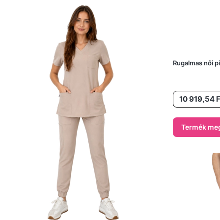
Rugalmas női p
Ár
10 919,54 F
Termék meg