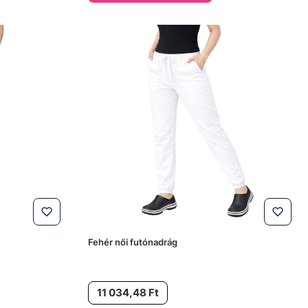
Fehér női futónadrág
Ár
11 034,48 Ft