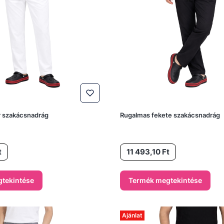
r szakácsnadrág
Rugalmas fekete szakácsnadrág
Ár
t
11 493,10 Ft
tekintése
Termék megtekintése
Ajánlat