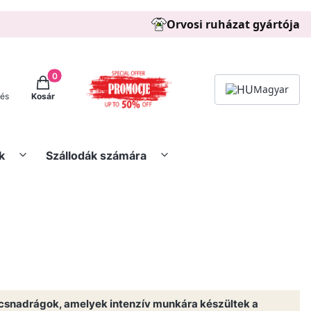
Orvosi ruházat gyártója
Termékek a kosárban: 0. See details
Magyar
zés
Kosár
k
Szállodák számára
snadrágok, amelyek intenzív munkára készültek a