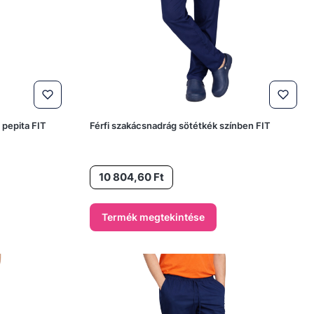
 pepita FIT
Férfi szakácsnadrág sötétkék színben FIT
Ár
10 804,60 Ft
Termék megtekintése