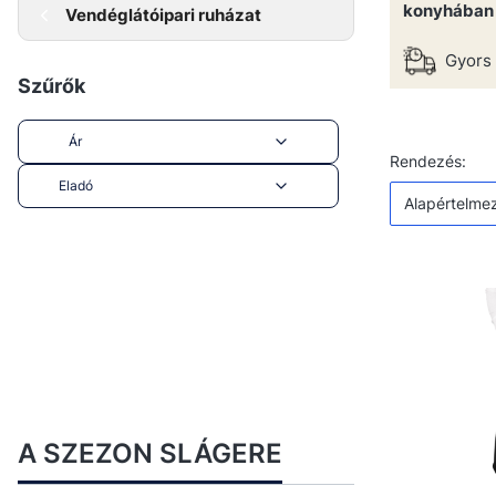
konyhában 
Vendéglátóipari ruházat
Gyors 
Szűrők
Ár
Termékek
Alap
Rendezés:
Eladó
Alapértelme
End of filters
A SZEZON SLÁGERE