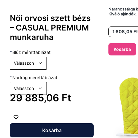
Narancssárga ko
Kiváló ajándék.
Női orvosi szett bézs
– CASUAL PREMIUM
Ár
1 608,05 Ft
munkaruha
Kosárba
*
Blúz mérettáblázat
Válasszon
*
Nadrág mérettáblázat
Válasszon
Ár
29 885,06 Ft
Kosárba