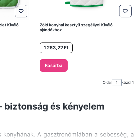
let Kiváló
Zöld konyhai kesztyű szegéllyel Kiváló
ajándékhoz
Ár
1 263,22 Ft
Kosárba
Oldal
közül 1
– biztonság és kényelem
is konyhának. A gasztronómiában a sebesség, a