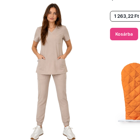
Ár
1 263,22 Ft
Kosárba