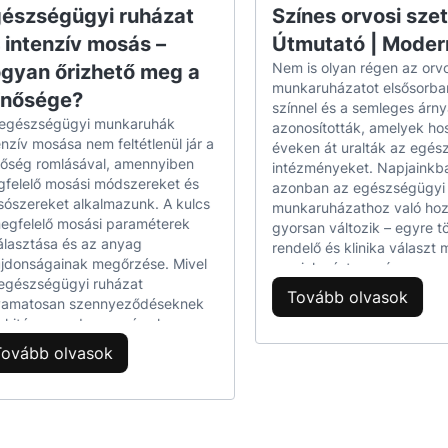
észségügyi ruházat
Színes orvosi szet
yűs készletek
– további védelem és kényelem a 
 intenzív mosás –
Útmutató | Mode
Nem is olyan régen az orvo
gyan őrizhető meg a
szólnak a konyhai kesztyűk?
munkaruházatot elsősorban
inősége?
színnel és a semleges árny
egészségügyi munkaruhák
azonosították, amelyek ho
nek és szakácsoknak
– sütőnél, edényeknél, serp
enzív mosása nem feltétlenül jár a
éveken át uralták az egés
őség romlásával, amennyiben
intézményeket. Napjainkb
ai segítőknek
– forró edények és tepsik biztonság
felelő mosási módszereket és
azonban az egészségügyi
truckoknak
– ideális gyors szolgáltatáshoz és gri
ószereket alkalmazunk. A kulcs
munkaruházathoz való hoz
egfelelő mosási paraméterek
gyorsan változik – egyre t
ing szolgáltatásnak
– kényelmes és esztétikus fe
álasztása és az anyag
rendelő és klinika választ
óknak és cukrászdáknak
– elengedhetetlen a süt
ajdonságainak megőrzése. Mivel
megjelenést, a színes orvo
egészségügyi ruházat
pedig természetes részévé
odai konyháknak
– univerzális, tartós és könnyen 
Tovább olvasok
yamatosan szennyeződéseknek
az egészségügyi dolgozó
 kitéve, rendszeres és alapos
mindennapi öltözékének. A
onyhai kesztyűk találhatók a kínálatunkb
ztítást igényel. Mindez azonban
scrubs szettek ötvözik a
Tovább olvasok
 is elvégezhető, hogy a szövet
professzionalizmust és az 
rkezete és színe ne sérüljön.
stílust, miközben növelik a
zikus konyhai kesztyűk
– vastag, szigetelő, a kez
tos figyelni a mosási
munkavégzés kényelmét és
yű + kesztyűs készletek
– dupla kényelem és biz
érsékletre, a használt
első benyomást keltenek a
ószerekre és a mosási ciklus
páciensekben. Ebben a ci