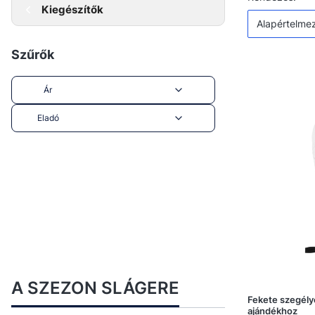
Termékek
Kiegészítők
Alapértelme
Szűrők
Ár
Eladó
End of filters
A SZEZON SLÁGERE
Fekete szegély
ajándékhoz