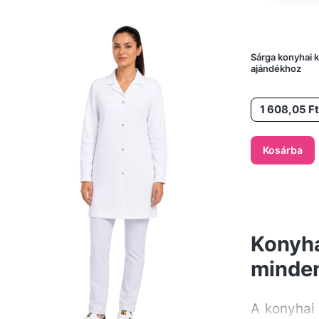
Sárga konyhai k
ajándékhoz
Ár
1 608,05 Ft
Kosárba
Konyha
minde
A konyhai