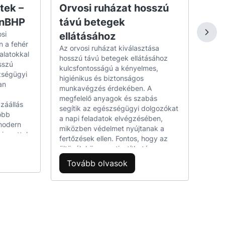
Fonto
tek –
Orvosi ruházat hosszú
munkavégzés során.
öltö
rnBHP
távú betegek
hideg
si
ellátásához
kény
To
 a fehér
mozg
Az orvosi ruházat kiválasztása
alatokkal
védőf
hosszú távú betegek ellátásához
sszú
eleng
kulcsfontosságú a kényelmes,
enyőknél és grillnél való munkavégzésre.
zségügyi
szabá
higiénikus és biztonságos
an
os szállítása.
gyako
munkavégzés érdekében. A
valam
megfelelő anyagok és szabás
llnél való munkavégzéshez.
záállás
haszn
segítik az egészségügyi dolgozókat
öbb
lszerelés események lebonyolításához.
szemé
a napi feladatok elvégzésében,
 modern
fertő
miközben védelmet nyújtanak a
ők, formák és tepsik kezelésénél.
si szettek
munk
fertőzések ellen. Fontos, hogy az
 váltak
karbantartható.
öltözék könnyen tisztítható,
k
légáteresztő és strapabíró legyen,
Tovább olvasok
 színes
továbbá megfeleljen a munkahelyi
an?
előírásoknak. Az optimális ruházat
egyéni
hosszú távon növeli a szakemberek
ek teljes védelméért.
komfortérzetét és hatékonyságát a
 pozitív
gondozás során.
tonság.
kkben