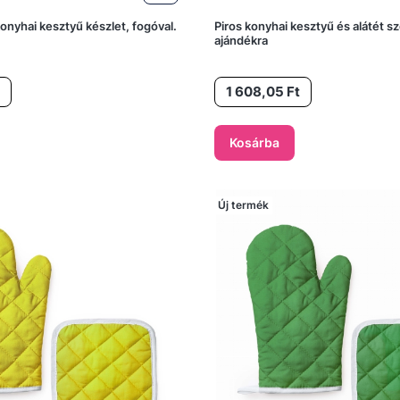
nyhai kesztyű készlet, fogóval.
Piros konyhai kesztyű és alátét sz
ajándékra
Ár
1 608,05 Ft
Kosárba
Új termék