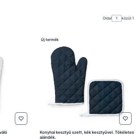
Oldal
közül 1
Új termék
váló
Konyhai kesztyű szett, kék kesztyűvel. Tökéletes
ajándék.