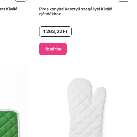
ett Kiváló
Piros konyhai kesztyű szegéllyel Kiváló
ajándékhoz
Ár
1 263,22 Ft
Kosárba