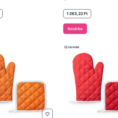
Ár
1 263,22 Ft
Kosárba
Új termék