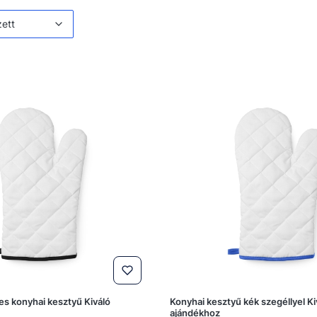
 listája
zett
es konyhai kesztyű Kiváló
Konyhai kesztyű kék szegéllyel Ki
ajándékhoz