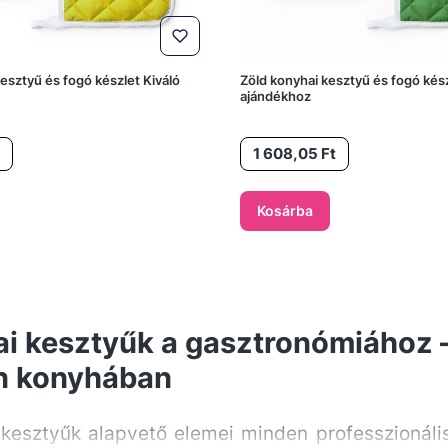
esztyű és fogó készlet Kiváló
Zöld konyhai kesztyű és fogó kész
ajándékhoz
Ár
1 608,05 Ft
Kosárba
i kesztyűk a gasztronómiához 
n konyhában
 kesztyűk alapvető elemei minden professzionál