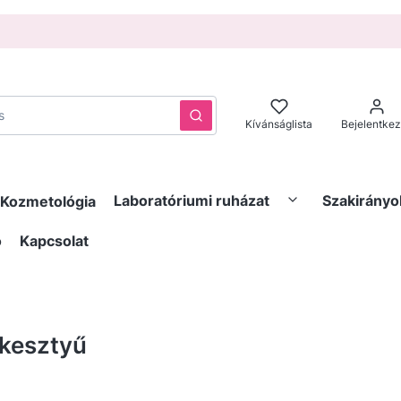
Törlés
Keresés
Kívánságlista
Bejelentke
Laboratóriumi ruházat
Szakirányo
Kozmetológia
ó
Kapcsolat
kesztyű
értelmezett