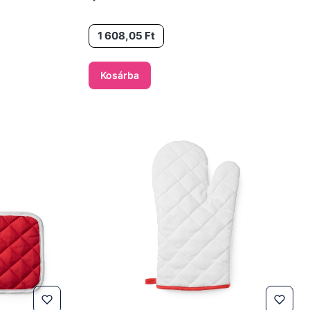
Ár
1 608,05 Ft
Kosárba