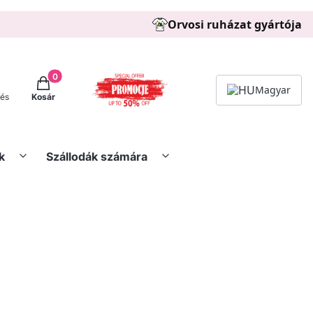
Orvosi ruházat gyártója
Termékek a kosárban: 0. See details
Magyar
zés
Kosár
k
Szállodák számára