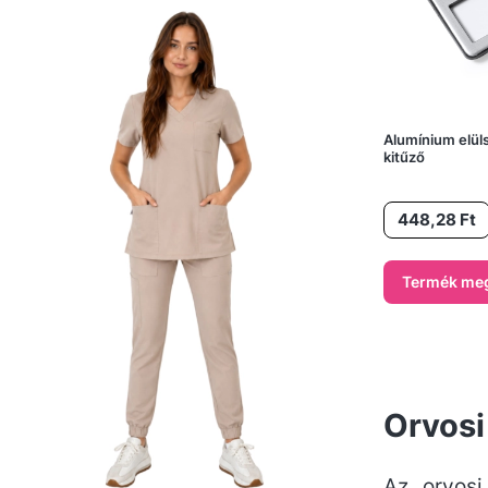
Alumínium elül
kitűző
Ár
448,28 Ft
Termék meg
Orvosi
Az orvosi