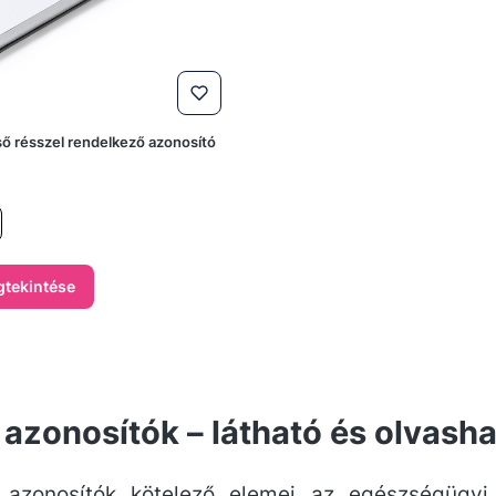
ső résszel rendelkező azonosító
tekintése
 azonosítók – látható és olvas
 azonosítók kötelező elemei az egészségügyi