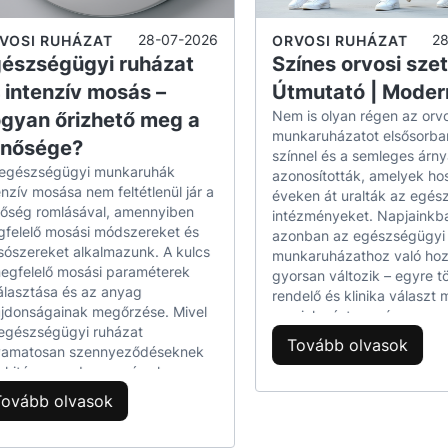
 anyagok, amelyek ellenállnak 
28-07-2026
2
VOSI RUHÁZAT
ORVOSI RUHÁZAT
észségügyi ruházat
Színes orvosi szet
ag és PVC
– könnyű, karcálló, könnyen fertőtlenít
 intenzív mosás –
Útmutató | Mode
szó tokok
– védik az azonosító kártyát a szennyez
Nem is olyan régen az orvo
gyan őrizhető meg a
munkaruházatot elsősorban
lipszek és csatok
– biztos rögzítés még dinamiku
inősége?
színnel és a semleges árny
egészségügyi munkaruhák
i nyakpántok
– kényelmes viselni a recepción, r
azonosították, amelyek ho
enzív mosása nem feltétlenül jár a
éveken át uralták az egés
őség romlásával, amennyiben
intézményeket. Napjainkb
sználják az orvosi azonosítókat
felelő mosási módszereket és
azonban az egészségügyi
ószereket alkalmazunk. A kulcs
munkaruházathoz való hoz
egfelelő mosási paraméterek
gyorsan változik – egyre t
minden olyan helyen, ahol a beteggel való kapcso
álasztása és az anyag
rendelő és klinika választ
ajdonságainak megőrzése. Mivel
megjelenést, a színes orvo
egészségügyi ruházat
ak, rendelők és sürgősségi osztályok,
pedig természetes részévé
Tovább olvasok
yamatosan szennyeződéseknek
az egészségügyi dolgozó
osi és kezelőhelyiségek,
 kitéve, rendszeres és alapos
mindennapi öltözékének. A
ztítást igényel. Mindez azonban
sztikai laboratóriumok,
scrubs szettek ötvözik a
Tovább olvasok
 is elvégezhető, hogy a szövet
professzionalizmust és az 
erápia, radiológia, ultrahang,
rkezete és színe ne sérüljön.
stílust, miközben növelik a