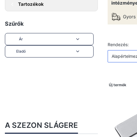
intézmény
Tartozékok
Gyors 
Szűrők
Ár
Termékek
Alap
Rendezés:
Eladó
Alapértelme
End of filters
Új termék
A SZEZON SLÁGERE