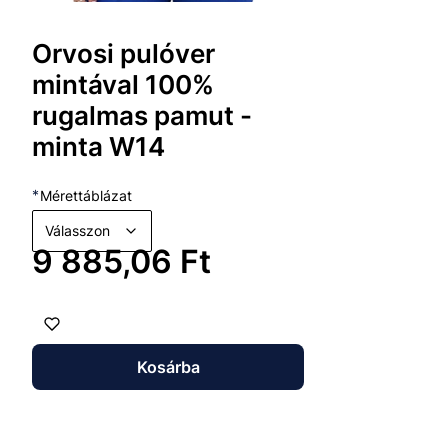
Orvosi pulóver
mintával 100%
rugalmas pamut -
minta W14
*
Mérettáblázat
Válasszon
Ár
9 885,06 Ft
Kosárba