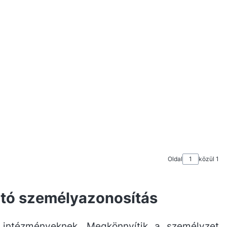
Oldal
közül 1
ható személyazonosítás
 intézményeknek. Megkönnyítik a személyzet