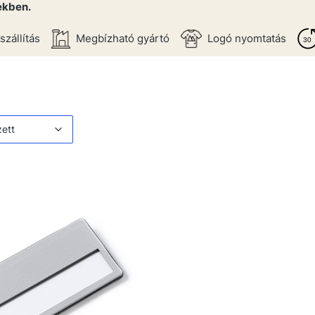
ekben.
szállítás
Megbízható gyártó
Logó nyomtatás
 listája
értelmezett
zett