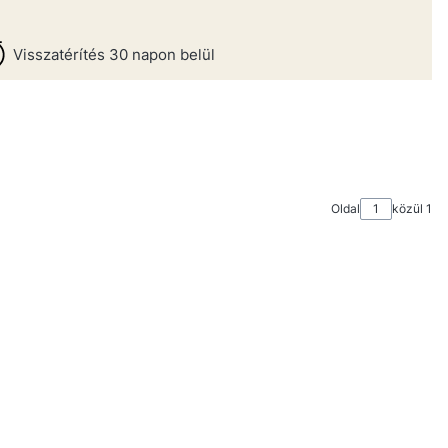
Visszatérítés 30 napon belül
Oldal
közül 1