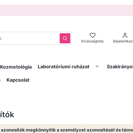
Törlés
Keresés
Kívánságlista
Bejelentke
Laboratóriumi ruházat
Szakirányo
Kozmetológia
ó
Kapcsolat
ítók
i azonosítók megkönnyítik a személyzet azonosítását és tám