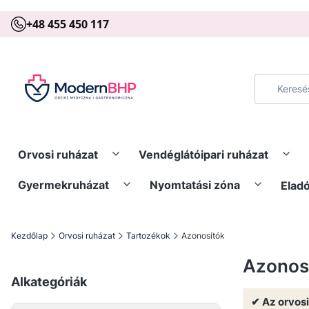
+48 455 450 117
Orvosi ruházat
Vendéglátóipari ruházat
Gyermekruházat
Nyomtatási zóna
Elad
Kezdőlap
Orvosi ruházat
Tartozékok
Azonosítók
Azonos
Alkategóriák
✔ Az orvos