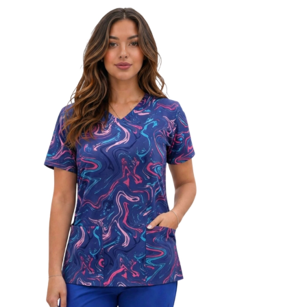
Igen, a mű
sérülések 
4. Lehet c
Igen — a t
5. Unisex
Igen, mind