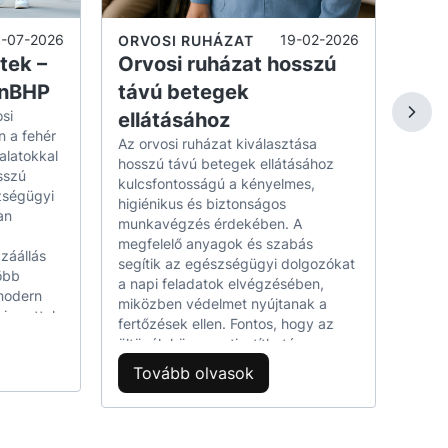
egyen
az intenzív munkának
csökk
8-07-2026
19-02-2026
ORVOSI RUHÁZAT
Fonto
tek –
Orvosi ruházat hosszú
öltö
hető;
rnBHP
távú betegek
hideg
ődésektől és a nedvességtől;
si
ellátásához
kény
To
 a fehér
mozg
s munka közben;
Az orvosi ruházat kiválasztása
alatokkal
védőf
hosszú távú betegek ellátásához
endelőben vagy az egyetemen.
sszú
eleng
kulcsfontosságú a kényelmes,
zségügyi
szabá
higiénikus és biztonságos
an
gyako
munkavégzés érdekében. A
?
valam
megfelelő anyagok és szabás
záállás
haszn
segítik az egészségügyi dolgozókat
öbb
szemé
a napi feladatok elvégzésében,
lat gyakori:
 modern
fertő
miközben védelmet nyújtanak a
si szettek
munk
fertőzések ellen. Fontos, hogy az
 váltak
öltözék könnyen tisztítható,
k
légáteresztő és strapabíró legyen,
Tovább olvasok
 színes
továbbá megfeleljen a munkahelyi
előírásoknak. Az optimális ruházat
egyéni
hosszú távon növeli a szakemberek
komfortérzetét és hatékonyságát a