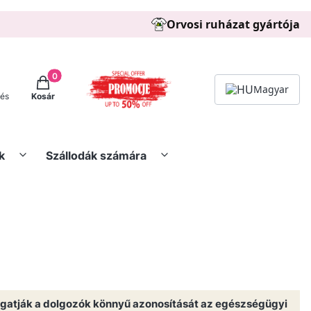
Orvosi ruházat gyártója
Termékek a kosárban: 0. See details
Magyar
zés
Kosár
k
Szállodák számára
ogatják a dolgozók könnyű azonosítását az egészségügyi