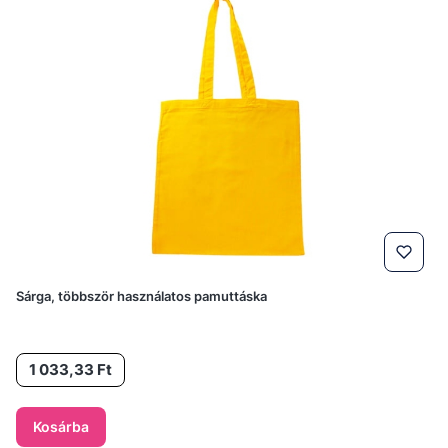
Sárga, többször használatos pamuttáska
Ár
1 033,33 Ft
Kosárba