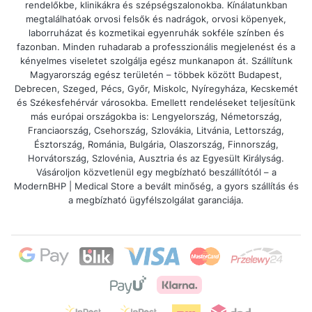
rendelőkbe, klinikákra és szépségszalonokba. Kínálatunkban
Igen, tágasak és kényelmesek — elfér benne
megtalálhatóak orvosi felsők és nadrágok, orvosi köpenyek,
laborruházat és kozmetikai egyenruhák sokféle színben és
egy pulóver, nadrág, köpeny vagy váltócipő.
fazonban. Minden ruhadarab a professzionális megjelenést és a
kényelmes viseletet szolgálja egész munkanapon át. Szállítunk
2. Moshatók a táskák?
Magyarország egész területén – többek között Budapest,
Debrecen, Szeged, Pécs, Győr, Miskolc, Nyíregyháza, Kecskemét
Igen, a pamut táskák rendszeres mosásra
és Székesfehérvár városokba. Emellett rendeléseket teljesítünk
alkalmasak, így könnyen fenntartható a
más európai országokba is: Lengyelország, Németország,
Franciaország, Csehország, Szlovákia, Litvánia, Lettország,
higiénia.
Észtország, Románia, Bulgária, Olaszország, Finnország,
Horvátország, Szlovénia, Ausztria és az Egyesült Királyság.
3. Tartósak az orvosi nyomtatott táskák?
Vásároljon közvetlenül egy megbízható beszállítótól – a
ModernBHP | Medical Store a bevált minőség, a gyors szállítás és
Igen, a nyomatok tartós technikákkal
a megbízható ügyfélszolgálat garanciája.
készülnek, amelyek ellenállnak a kopásnak és
a mosásnak.
4. Jobb a pamut táska, mint a műanyag
zacskó?
Határozottan — erősebb, környezetbarát és