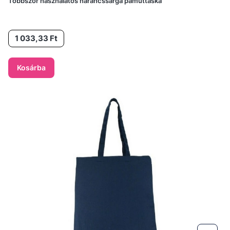
Többször használatos narancssárga pamuttáska
Ár
1 033,33 Ft
Kosárba