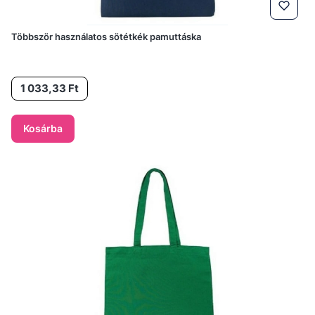
Többször használatos sötétkék pamuttáska
Ár
1 033,33 Ft
Kosárba