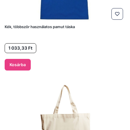
Kék, többször használatos pamut táska
Ár
1 033,33 Ft
Kosárba