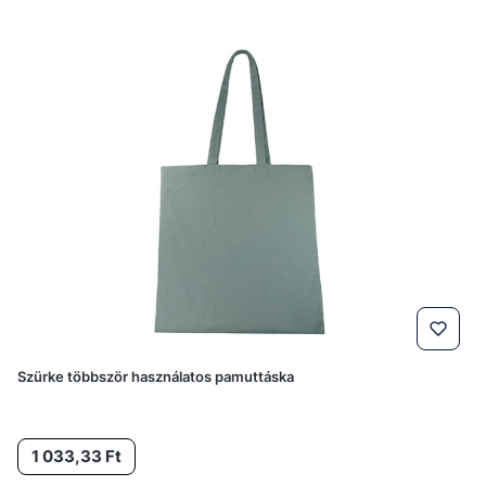
Szürke többször használatos pamuttáska
Ár
1 033,33 Ft