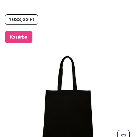
Ár
1 033,33 Ft
Kosárba