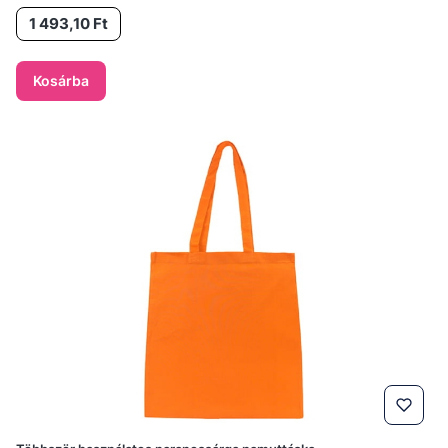
Ár
1 493,10 Ft
Kosárba