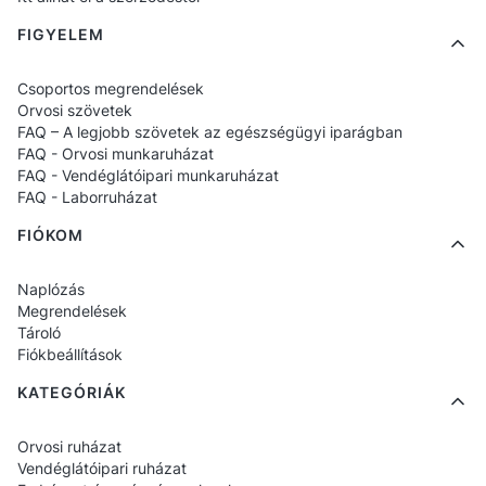
megtartják a formájukat. A hosszú fogantyúk
FIGYELEM
megkönnyítik a vállon való hordást, és a
strapabíró szövet még nagyobb terhelést is
Csoportos megrendelések
elbír.
Orvosi szövetek
FAQ – A legjobb szövetek az egészségügyi iparágban
FAQ - Orvosi munkaruházat
100% pamut
– természetes, lélegző és
FAQ - Vendéglátóipari munkaruházat
könnyen tisztítható;
FAQ - Laborruházat
Masszív varrások
– ellenállás a
FIÓKOM
mindennapi használatnak;
Naplózás
Tágas formátum
– elfér benne egy teljes
Megrendelések
ruházat vagy felszerelés a szolgálatra.
Tároló
Fiókbeállítások
Orvosi nyomatok és
KATEGÓRIÁK
semleges változatok
Orvosi ruházat
Vendéglátóipari ruházat
Kaphatók minimalista táskák, valamint orvosi