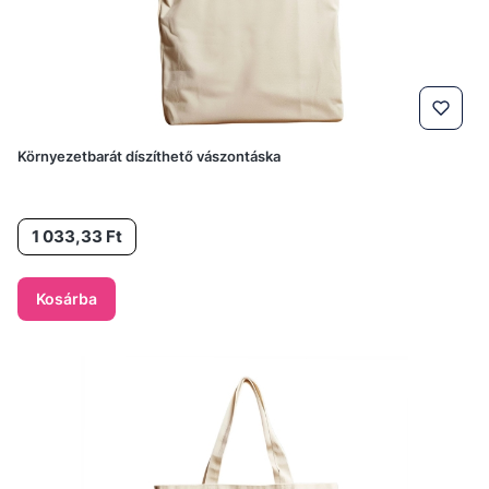
Környezetbarát díszíthető vászontáska
Ár
1 033,33 Ft
Kosárba