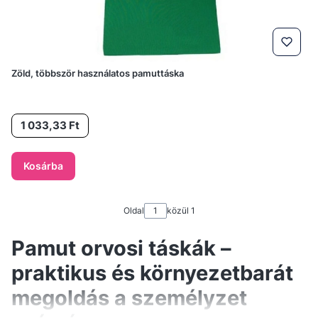
Zöld, többször használatos pamuttáska
Ár
1 033,33 Ft
Kosárba
Oldal
közül 1
Pamut orvosi táskák –
praktikus és környezetbarát
megoldás a személyzet