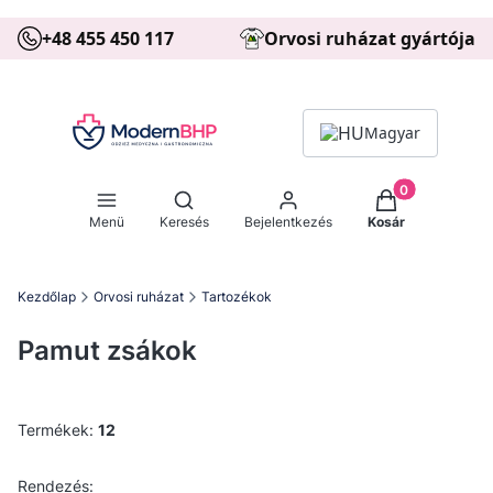
+48 455 450 117
Orvosi ruházat gyártója
Magyar
Termékek a kos
Kereső megnyitása
Menü
Keresés
Bejelentkezés
Kosár
Kezdőlap
Orvosi ruházat
Tartozékok
Pamut zsákok
Termékek:
12
Termékek listája
Alapértelmezett
Rendezés: