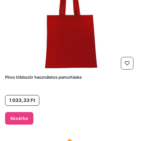
Piros többször használatos pamuttáska
Ár
1 033,33 Ft
Kosárba